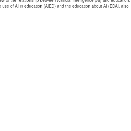
 of the relationship between Artificial Intelligence (AI) and education. 
e use of AI in education (AIED) and the education about AI (EDAI, also