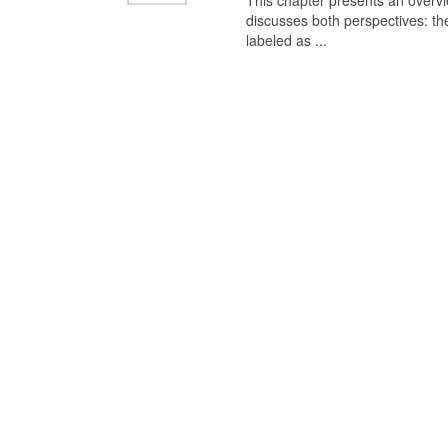
This chapter presents an overview
discusses both perspectives: th
labeled as ...