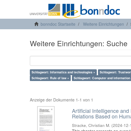
bonndoc Startseite
Weitere Einrichtungen
Weitere Einrichtungen: Suche
Schlagwort: Informatics and technologies ×
Schlagwort: Trustwort
Schlagwort: Rule of law ×
Schlagwort: Computer and information 
Anzeige der Dokumente 1-1 von 1
Artificial Intelligence an
Relations Based on Huma
Stracke, Christian M.
(
2024-12-