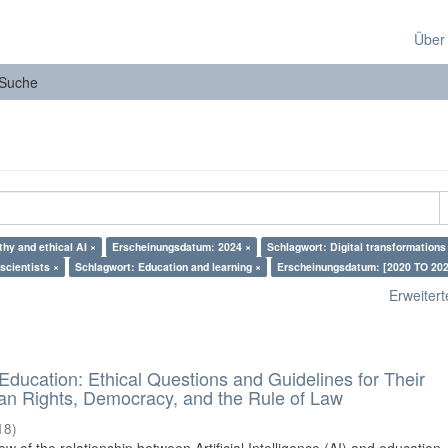
Über
Suche
hy and ethical AI ×
Erscheinungsdatum: 2024 ×
Schlagwort: Digital transformations
scientists ×
Schlagwort: Education and learning ×
Erscheinungsdatum: [2020 TO 202
Erweiterte
d Education: Ethical Questions and Guidelines for Their
n Rights, Democracy, and the Rule of Law
18
)