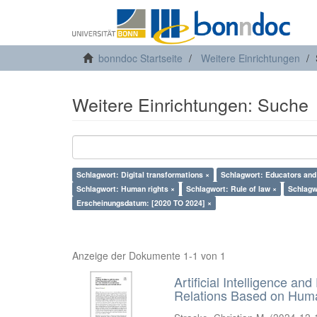
bonndoc Startseite
Weitere Einrichtungen
Weitere Einrichtungen: Suche
Schlagwort: Digital transformations ×
Schlagwort: Educators and
Schlagwort: Human rights ×
Schlagwort: Rule of law ×
Schlagwo
Erscheinungsdatum: [2020 TO 2024] ×
Anzeige der Dokumente 1-1 von 1
Artificial Intelligence an
Relations Based on Huma