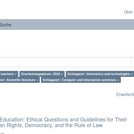
Über
Suche
 teachers ×
Erscheinungsdatum: 2024 ×
Schlagwort: Informatics and technologies ×
rt: Scientific literature ×
Schlagwort: Computer and information scientists ×
Erweiterte
d Education: Ethical Questions and Guidelines for Their
n Rights, Democracy, and the Rule of Law