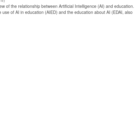
18
)
 of the relationship between Artificial Intelligence (AI) and education. 
e use of AI in education (AIED) and the education about AI (EDAI, also