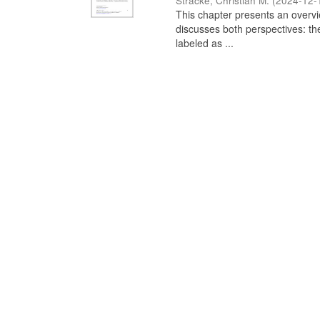
Stracke, Christian M.
(
2024-12-
This chapter presents an overview
discusses both perspectives: th
labeled as ...