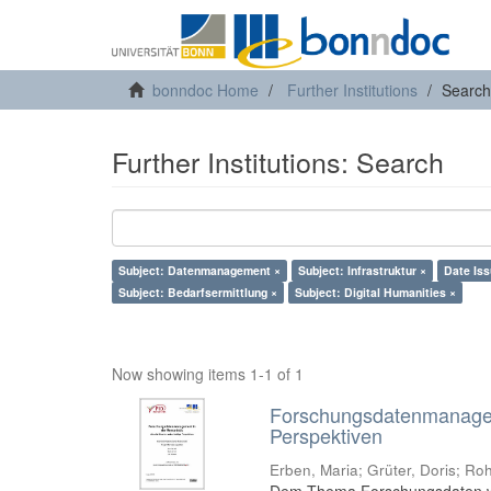
bonndoc Home
Further Institutions
Search
Further Institutions: Search
Subject: Datenmanagement ×
Subject: Infrastruktur ×
Date Iss
Subject: Bedarfsermittlung ×
Subject: Digital Humanities ×
Now showing items 1-1 of 1
Forschungsdatenmanageme
Perspektiven
Erben, Maria
;
Grüter, Doris
;
Roh