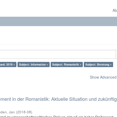
Ab
ued: 2018 ×
Subject: Information ×
Subject: Romanistik ×
Subject: Beratung ×
Show Advanced F
nt in der Romanistik: Aktuelle Situation und zukünfti
den, Jan
(
2018-08
)