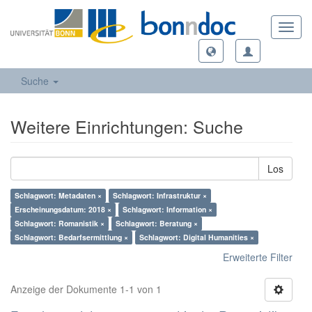
Toggl
navig
Suche
Weitere Einrichtungen: Suche
Los
Schlagwort: Metadaten ×
Schlagwort: Infrastruktur ×
Erscheinungsdatum: 2018 ×
Schlagwort: Information ×
Schlagwort: Romanistik ×
Schlagwort: Beratung ×
Schlagwort: Bedarfsermittlung ×
Schlagwort: Digital Humanities ×
Erweiterte Filter
Anzeige der Dokumente 1-1 von 1