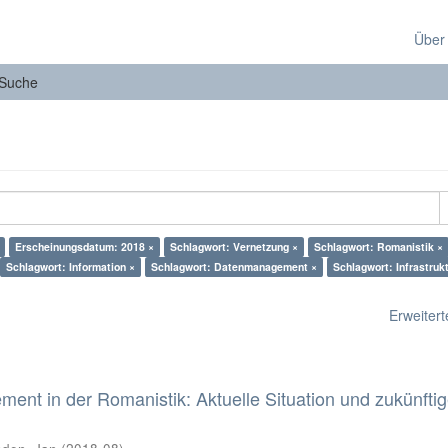
Über
Suche
Erscheinungsdatum: 2018 ×
Schlagwort: Vernetzung ×
Schlagwort: Romanistik ×
Schlagwort: Information ×
Schlagwort: Datenmanagement ×
Schlagwort: Infrastrukt
Erweiterte
nt in der Romanistik: Aktuelle Situation und zukünfti