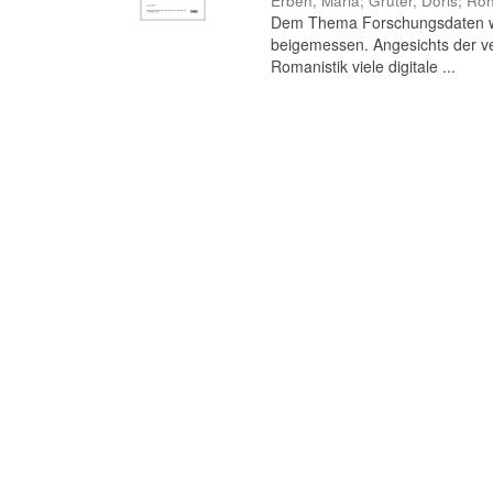
Erben, Maria
;
Grüter, Doris
;
Roh
Dem Thema Forschungsdaten wird
beigemessen. Angesichts der ve
Romanistik viele digitale ...