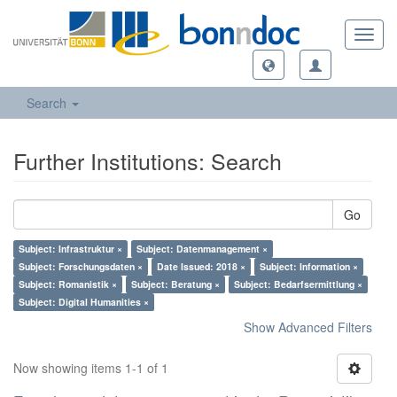
Toggl
navig
Search
Further Institutions: Search
Go
Subject: Infrastruktur ×
Subject: Datenmanagement ×
Subject: Forschungsdaten ×
Date Issued: 2018 ×
Subject: Information ×
Subject: Romanistik ×
Subject: Beratung ×
Subject: Bedarfsermittlung ×
Subject: Digital Humanities ×
Show Advanced Filters
Now showing items 1-1 of 1