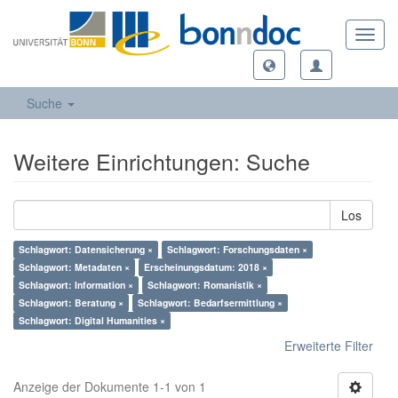
Toggl
navig
Suche
Weitere Einrichtungen: Suche
Los
Schlagwort: Datensicherung ×
Schlagwort: Forschungsdaten ×
Schlagwort: Metadaten ×
Erscheinungsdatum: 2018 ×
Schlagwort: Information ×
Schlagwort: Romanistik ×
Schlagwort: Beratung ×
Schlagwort: Bedarfsermittlung ×
Schlagwort: Digital Humanities ×
Erweiterte Filter
Anzeige der Dokumente 1-1 von 1