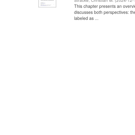
Stracke, Christian M.
(
2024-12-
This chapter presents an overview
discusses both perspectives: th
labeled as ...