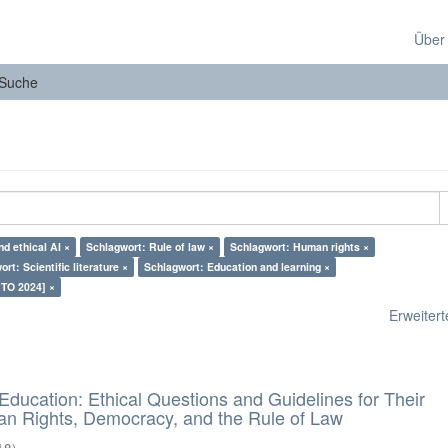
Über
Suche
d ethical AI ×
Schlagwort: Rule of law ×
Schlagwort: Human rights ×
rt: Scientific literature ×
Schlagwort: Education and learning ×
 TO 2024] ×
Erweiterte
d Education: Ethical Questions and Guidelines for Their
n Rights, Democracy, and the Rule of Law