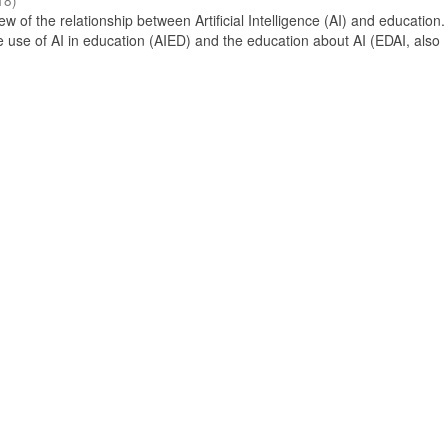
18
)
 of the relationship between Artificial Intelligence (AI) and education. 
e use of AI in education (AIED) and the education about AI (EDAI, also