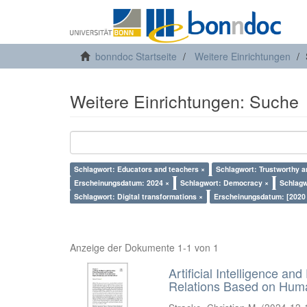
bonndoc Startseite
Weitere Einrichtungen
Weitere Einrichtungen: Suche
Schlagwort: Educators and teachers ×
Schlagwort: Trustworthy an
Erscheinungsdatum: 2024 ×
Schlagwort: Democracy ×
Schlagwo
Schlagwort: Digital transformations ×
Erscheinungsdatum: [2020
Anzeige der Dokumente 1-1 von 1
Artificial Intelligence an
Relations Based on Huma