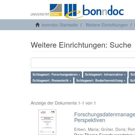
bonndoc Startseite
Weitere Einrichtungen
Weitere Einrichtungen: Suche
Schlagwort: Forschungsdaten ×
Schlagwort: Infrastruktur ×
Sc
Schlagwort: Romanistik ×
Schlagwort: Bedarfsermittlung ×
Sch
Anzeige der Dokumente 1-1 von 1
Forschungsdatenmanageme
Perspektiven
Erben, Maria
;
Grüter, Doris
;
Roh