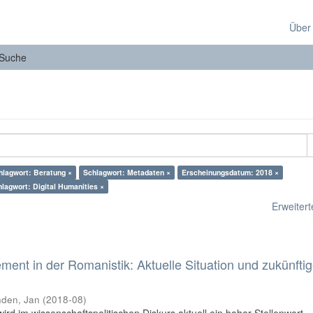
Über
Suche
hlagwort: Beratung ×
Schlagwort: Metadaten ×
Erscheinungsdatum: 2018 ×
lagwort: Digital Humanities ×
Erweiterte
nt in der Romanistik: Aktuelle Situation und zukünfti
den, Jan
(
2018-08
)