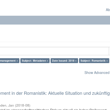
Ab
nmanagement ×
Subject: Metadaten ×
Date Issued: 2018 ×
Subject: Romanistik ×
Show Advanced F
nt in der Romanistik: Aktuelle Situation und zukünfti
den, Jan
(
2018-08
)