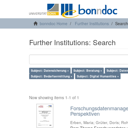
bonndoc Home
Further Institutions
Search
Further Institutions: Search
Subject: Datensicherung ×
Subject: Beratung ×
Subject: Date
Subject: Bedarfsermittlung ×
Subject: Digital Humanities ×
Now showing items 1-1 of 1
Forschungsdatenmanageme
Perspektiven
Erben, Maria
;
Grüter, Doris
;
Roh