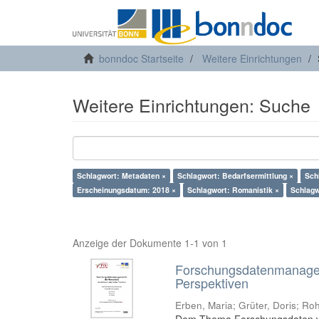
bonndoc Startseite
Weitere Einrichtungen
Weitere Einrichtungen: Suche
Schlagwort: Metadaten ×
Schlagwort: Bedarfsermittlung ×
Sch
Erscheinungsdatum: 2018 ×
Schlagwort: Romanistik ×
Schlagw
Anzeige der Dokumente 1-1 von 1
Forschungsdatenmanageme
Perspektiven
Erben, Maria
;
Grüter, Doris
;
Roh