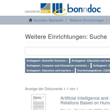
bonndoc Startseite
Weitere Einrichtungen
Weitere Einrichtungen: Suche
Schlagwort: Scientific literature ×
Schlagwort: Education and lear
Schlagwort: Computer and information scientists ×
Schlagwort: D
Schlagwort: Educators and teachers ×
Erscheinungsdatum: [2020
Anzeige der Dokumente 1-1 von 1
Artificial Intelligence an
Relations Based on Huma