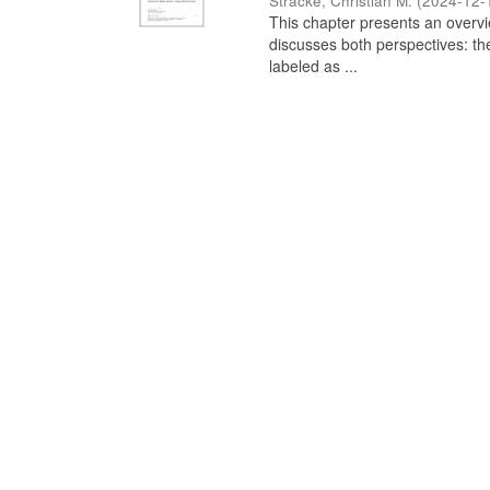
Stracke, Christian M.
(
2024-12-
This chapter presents an overview
discusses both perspectives: th
labeled as ...