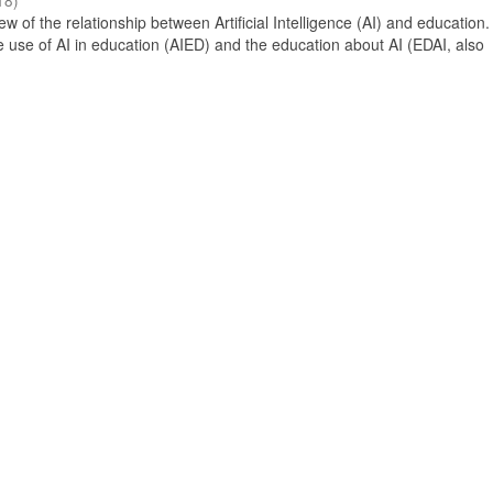
18
)
 of the relationship between Artificial Intelligence (AI) and education. 
e use of AI in education (AIED) and the education about AI (EDAI, also