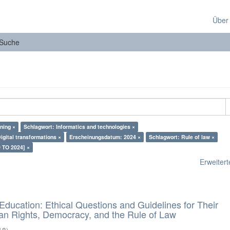
Über
Suche
ning ×
Schlagwort: Informatics and technologies ×
igital transformations ×
Erscheinungsdatum: 2024 ×
Schlagwort: Rule of law ×
 TO 2024] ×
Erweiterte
d Education: Ethical Questions and Guidelines for Their
n Rights, Democracy, and the Rule of Law