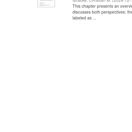
Stracke, Christian M.
(
2024-12-
This chapter presents an overview
discusses both perspectives: th
labeled as ...