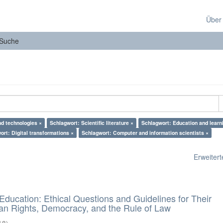
Über
Suche
nd technologies ×
Schlagwort: Scientific literature ×
Schlagwort: Education and learn
ort: Digital transformations ×
Schlagwort: Computer and information scientists ×
Erweiterte
d Education: Ethical Questions and Guidelines for Their
n Rights, Democracy, and the Rule of Law