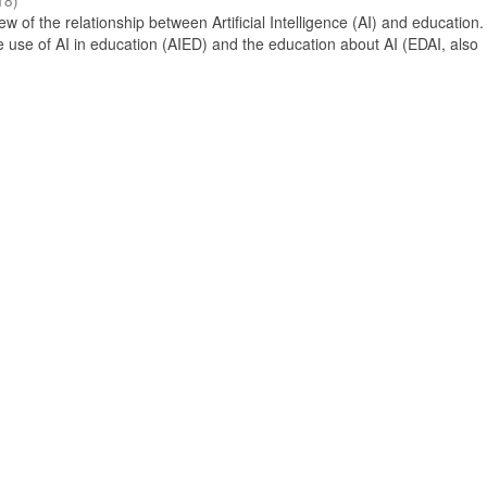
18
)
 of the relationship between Artificial Intelligence (AI) and education. 
e use of AI in education (AIED) and the education about AI (EDAI, also