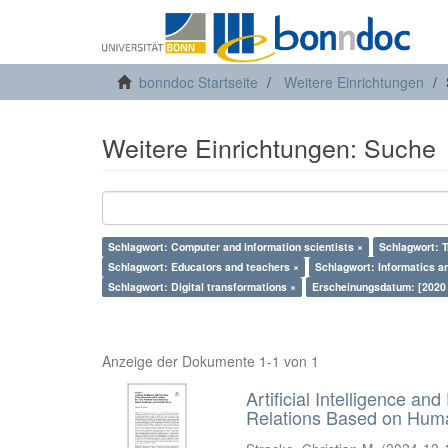
bonndoc Startseite
Weitere Einrichtungen
Weitere Einrichtungen: Suche
Schlagwort: Computer and information scientists ×
Schlagwort: T
Schlagwort: Educators and teachers ×
Schlagwort: Informatics a
Schlagwort: Digital transformations ×
Erscheinungsdatum: [2020
Anzeige der Dokumente 1-1 von 1
Artificial Intelligence an
Relations Based on Huma