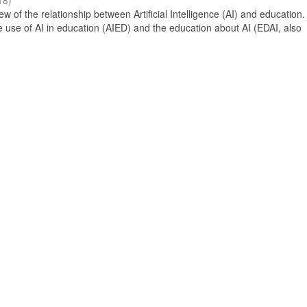
18
)
 of the relationship between Artificial Intelligence (AI) and education. 
e use of AI in education (AIED) and the education about AI (EDAI, also