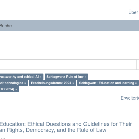
Über
Suche
rustworthy and ethical AI ×
Schlagwort: Rule of law ×
nd technologies ×
Erscheinungsdatum: 2024 ×
Schlagwort: Education and learning ×
 TO 2024] ×
Erweiterte
d Education: Ethical Questions and Guidelines for Their
n Rights, Democracy, and the Rule of Law