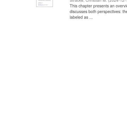
Stracke, Christian M.
(
2024-12-
This chapter presents an overview
discusses both perspectives: th
labeled as ...