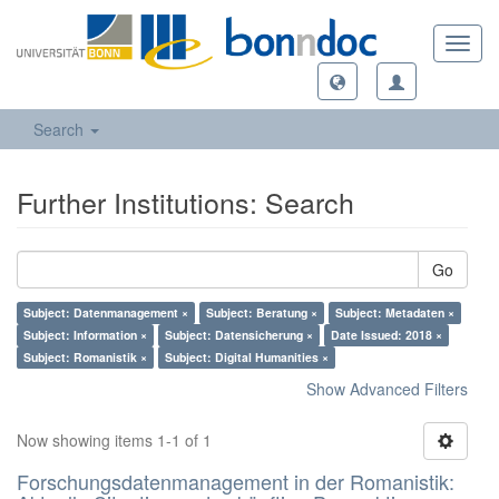
Toggl
navig
Search
Further Institutions: Search
Go
Subject: Datenmanagement ×
Subject: Beratung ×
Subject: Metadaten ×
Subject: Information ×
Subject: Datensicherung ×
Date Issued: 2018 ×
Subject: Romanistik ×
Subject: Digital Humanities ×
Show Advanced Filters
Now showing items 1-1 of 1
Forschungsdatenmanagement in der Romanistik: