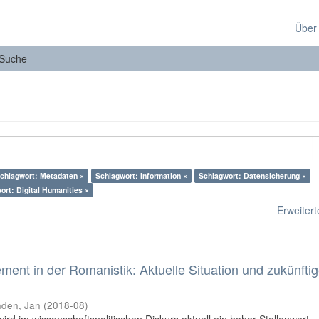
Über
Suche
chlagwort: Metadaten ×
Schlagwort: Information ×
Schlagwort: Datensicherung ×
ort: Digital Humanities ×
Erweiterte
nt in der Romanistik: Aktuelle Situation und zukünfti
den, Jan
(
2018-08
)