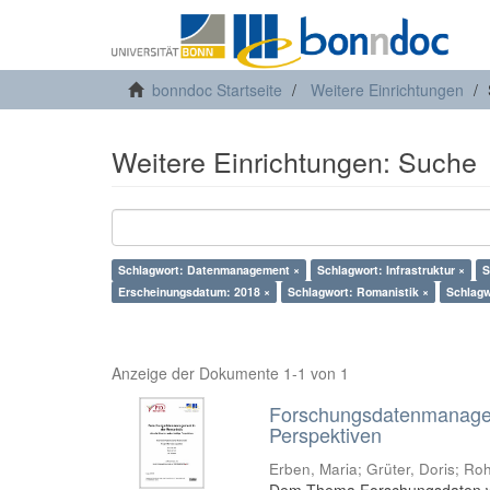
bonndoc Startseite
Weitere Einrichtungen
Weitere Einrichtungen: Suche
Schlagwort: Datenmanagement ×
Schlagwort: Infrastruktur ×
S
Erscheinungsdatum: 2018 ×
Schlagwort: Romanistik ×
Schlagw
Anzeige der Dokumente 1-1 von 1
Forschungsdatenmanageme
Perspektiven
Erben, Maria
;
Grüter, Doris
;
Roh