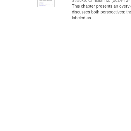
Stracke, Christian M.
(
2024-12-
This chapter presents an overview
discusses both perspectives: th
labeled as ...