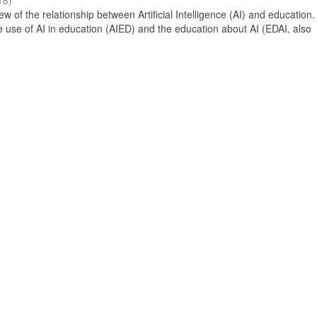
18
)
 of the relationship between Artificial Intelligence (AI) and education. 
e use of AI in education (AIED) and the education about AI (EDAI, also