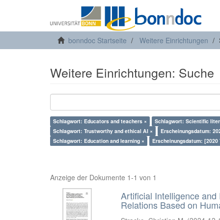
bonndoc Startseite
Weitere Einrichtungen
Weitere Einrichtungen: Suche
Schlagwort: Educators and teachers ×
Schlagwort: Scientific lite
Schlagwort: Trustworthy and ethical AI ×
Erscheinungsdatum: 20
Schlagwort: Education and learning ×
Erscheinungsdatum: [2020 
Anzeige der Dokumente 1-1 von 1
Artificial Intelligence an
Relations Based on Huma