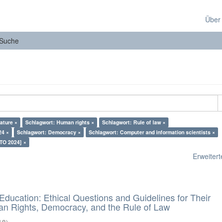
Über
Suche
rature ×
Schlagwort: Human rights ×
Schlagwort: Rule of law ×
24 ×
Schlagwort: Democracy ×
Schlagwort: Computer and information scientists ×
TO 2024] ×
Erweiterte
d Education: Ethical Questions and Guidelines for Their
n Rights, Democracy, and the Rule of Law