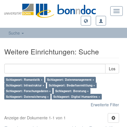
Toggl
navig
Suche
Weitere Einrichtungen: Suche
Los
Schlagwort: Romanistik ×
Schlagwort: Datenmanagement ×
Schlagwort: Infrastruktur ×
Schlagwort: Bedarfsermittlung ×
Schlagwort: Forschungsdaten ×
Schlagwort: Beratung ×
Schlagwort: Datensicherung ×
Schlagwort: Digital Humanities ×
Erweiterte Filter
Anzeige der Dokumente 1-1 von 1