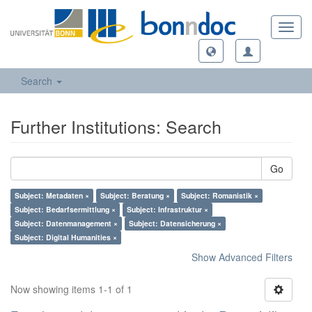
Toggl
navig
Search
Further Institutions: Search
Go
Subject: Metadaten ×
Subject: Beratung ×
Subject: Romanistik ×
Subject: Bedarfsermittlung ×
Subject: Infrastruktur ×
Subject: Datenmanagement ×
Subject: Datensicherung ×
Subject: Digital Humanities ×
Show Advanced Filters
Now showing items 1-1 of 1