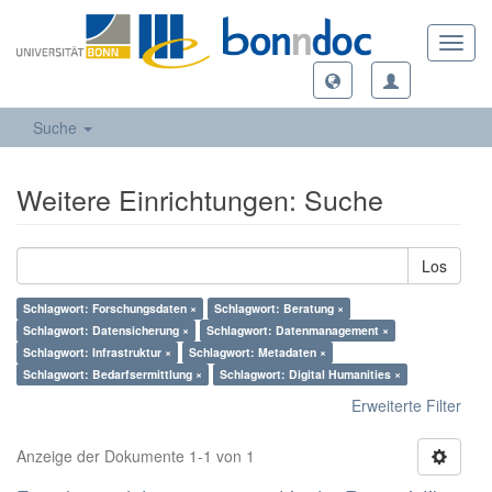
Toggl
navig
Suche
Weitere Einrichtungen: Suche
Los
Schlagwort: Forschungsdaten ×
Schlagwort: Beratung ×
Schlagwort: Datensicherung ×
Schlagwort: Datenmanagement ×
Schlagwort: Infrastruktur ×
Schlagwort: Metadaten ×
Schlagwort: Bedarfsermittlung ×
Schlagwort: Digital Humanities ×
Erweiterte Filter
Anzeige der Dokumente 1-1 von 1