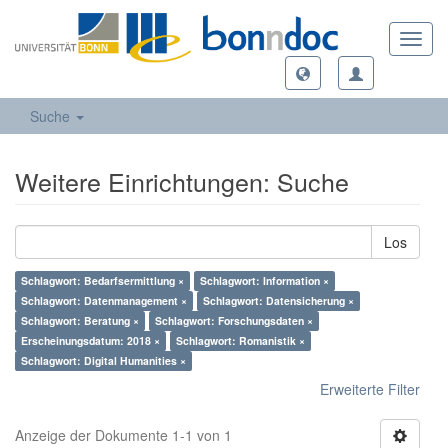
Toggl
navig
Suche
Weitere Einrichtungen: Suche
Los
Schlagwort: Bedarfsermittlung ×
Schlagwort: Information ×
Schlagwort: Datenmanagement ×
Schlagwort: Datensicherung ×
Schlagwort: Beratung ×
Schlagwort: Forschungsdaten ×
Erscheinungsdatum: 2018 ×
Schlagwort: Romanistik ×
Schlagwort: Digital Humanities ×
Erweiterte Filter
Anzeige der Dokumente 1-1 von 1