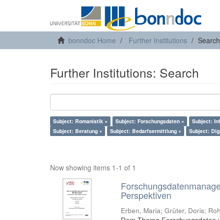
bonndoc Home
Further Institutions
Search
Further Institutions: Search
Subject: Romanistik ×
Subject: Forschungsdaten ×
Subject: In
Subject: Beratung ×
Subject: Bedarfsermittlung ×
Subject: Dig
Now showing items 1-1 of 1
Forschungsdatenmanageme
Perspektiven
Erben, Maria
;
Grüter, Doris
;
Roh