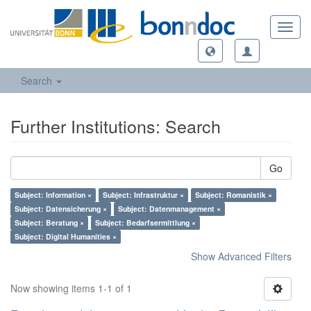
Toggl
navig
Search
Further Institutions: Search
Go
Subject: Information ×
Subject: Infrastruktur ×
Subject: Romanistik ×
Subject: Datensicherung ×
Subject: Datenmanagement ×
Subject: Beratung ×
Subject: Bedarfsermittlung ×
Subject: Digital Humanities ×
Show Advanced Filters
Now showing items 1-1 of 1