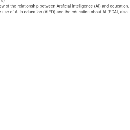
18
)
 of the relationship between Artificial Intelligence (AI) and education. 
e use of AI in education (AIED) and the education about AI (EDAI, also