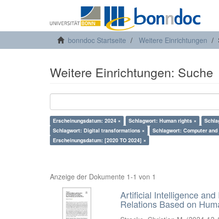
bonndoc Startseite
Weitere Einrichtungen
Weitere Einrichtungen: Suche
Erscheinungsdatum: 2024 ×
Schlagwort: Human rights ×
Schla
Schlagwort: Digital transformations ×
Schlagwort: Computer and i
Erscheinungsdatum: [2020 TO 2024] ×
Anzeige der Dokumente 1-1 von 1
Artificial Intelligence an
Relations Based on Huma