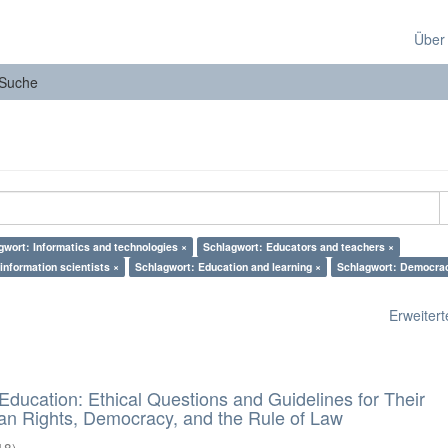
Über
Suche
gwort: Informatics and technologies ×
Schlagwort: Educators and teachers ×
nformation scientists ×
Schlagwort: Education and learning ×
Schlagwort: Democra
Erweiterte
d Education: Ethical Questions and Guidelines for Their
n Rights, Democracy, and the Rule of Law