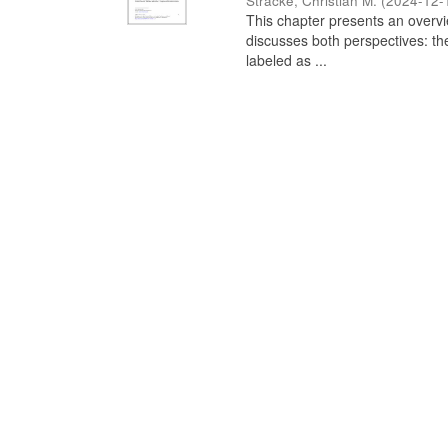
Stracke, Christian M.
(
2024-12-
This chapter presents an overview
discusses both perspectives: th
labeled as ...