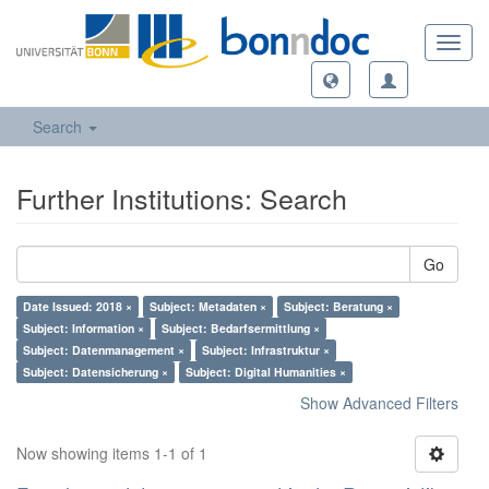
Toggl
navig
Search
Further Institutions: Search
Go
Date Issued: 2018 ×
Subject: Metadaten ×
Subject: Beratung ×
Subject: Information ×
Subject: Bedarfsermittlung ×
Subject: Datenmanagement ×
Subject: Infrastruktur ×
Subject: Datensicherung ×
Subject: Digital Humanities ×
Show Advanced Filters
Now showing items 1-1 of 1