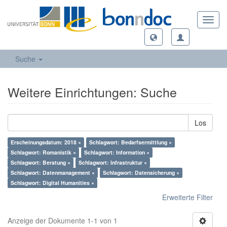
Toggl
navig
Suche
Weitere Einrichtungen: Suche
Los
Erscheinungsdatum: 2018 ×
Schlagwort: Bedarfsermittlung ×
Schlagwort: Romanistik ×
Schlagwort: Information ×
Schlagwort: Beratung ×
Schlagwort: Infrastruktur ×
Schlagwort: Datenmanagement ×
Schlagwort: Datensicherung ×
Schlagwort: Digital Humanities ×
Erweiterte Filter
Anzeige der Dokumente 1-1 von 1