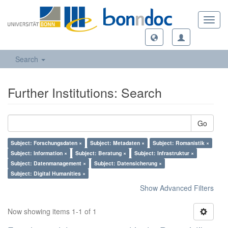
Toggl
navig
Search
Further Institutions: Search
Go
Subject: Forschungsdaten ×
Subject: Metadaten ×
Subject: Romanistik ×
Subject: Information ×
Subject: Beratung ×
Subject: Infrastruktur ×
Subject: Datenmanagement ×
Subject: Datensicherung ×
Subject: Digital Humanities ×
Show Advanced Filters
Now showing items 1-1 of 1