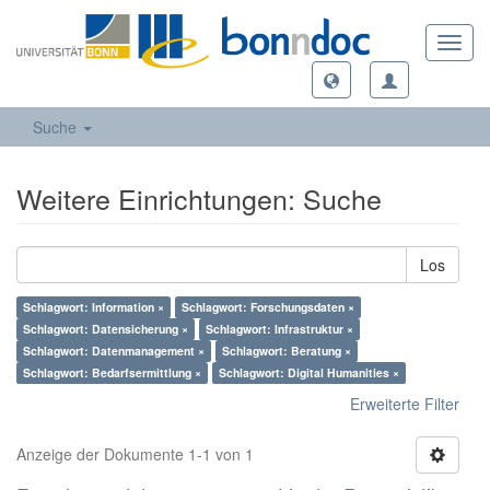
Toggl
navig
Suche
Weitere Einrichtungen: Suche
Los
Schlagwort: Information ×
Schlagwort: Forschungsdaten ×
Schlagwort: Datensicherung ×
Schlagwort: Infrastruktur ×
Schlagwort: Datenmanagement ×
Schlagwort: Beratung ×
Schlagwort: Bedarfsermittlung ×
Schlagwort: Digital Humanities ×
Erweiterte Filter
Anzeige der Dokumente 1-1 von 1