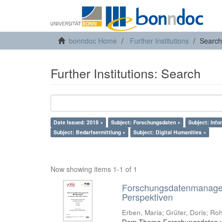
bonndoc Home
Further Institutions
Search
Further Institutions: Search
Date Issued: 2018 ×
Subject: Forschungsdaten ×
Subject: Info
Subject: Bedarfsermittlung ×
Subject: Digital Humanities ×
Now showing items 1-1 of 1
Forschungsdatenmanageme
Perspektiven
Erben, Maria
;
Grüter, Doris
;
Roh