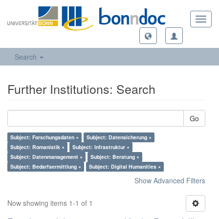
Toggl
navig
Search
Further Institutions: Search
Go
Subject: Forschungsdaten ×
Subject: Datensicherung ×
Subject: Romanistik ×
Subject: Infrastruktur ×
Subject: Datenmanagement ×
Subject: Beratung ×
Subject: Bedarfsermittlung ×
Subject: Digital Humanities ×
Show Advanced Filters
Now showing items 1-1 of 1