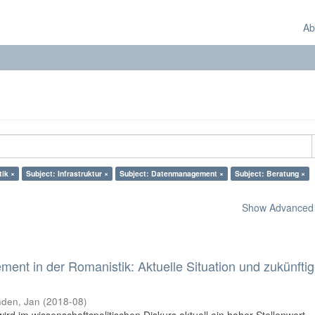
Ab
ik ×
Subject: Infrastruktur ×
Subject: Datenmanagement ×
Subject: Beratung ×
Show Advanced F
nt in der Romanistik: Aktuelle Situation und zukünfti
den, Jan
(
2018-08
)