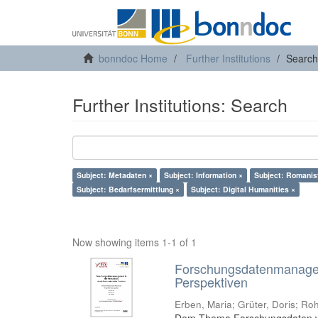
bonndoc Home
Further Institutions
Search
Further Institutions: Search
Subject: Metadaten ×
Subject: Information ×
Subject: Romanist
Subject: Bedarfsermittlung ×
Subject: Digital Humanities ×
Now showing items 1-1 of 1
Forschungsdatenmanageme
Perspektiven
Erben, Maria
;
Grüter, Doris
;
Roh