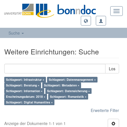
Toggl
navig
Suche
Weitere Einrichtungen: Suche
Los
Schlagwort: Infrastruktur ×
Schlagwort: Datenmanagement ×
Schlagwort: Beratung ×
Schlagwort: Metadaten ×
Schlagwort: Information ×
Schlagwort: Datensicherung ×
Erscheinungsdatum: 2018 ×
Schlagwort: Romanistik ×
Schlagwort: Digital Humanities ×
Erweiterte Filter
Anzeige der Dokumente 1-1 von 1