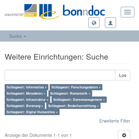
Toggl
navig
Suche
Weitere Einrichtungen: Suche
Los
Schlagwort: Information ×
Schlagwort: Forschungsdaten ×
Schlagwort: Metadaten ×
Schlagwort: Romanistik ×
Schlagwort: Infrastruktur ×
Schlagwort: Datenmanagement ×
Schlagwort: Beratung ×
Schlagwort: Bedarfsermittlung ×
Schlagwort: Digital Humanities ×
Erweiterte Filter
Anzeige der Dokumente 1-1 von 1