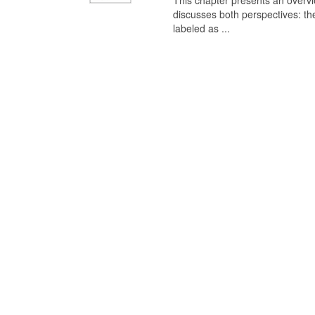
This chapter presents an overview
discusses both perspectives: th
labeled as ...