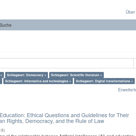
Über
Suche
 ×
Schlagwort: Democracy ×
Schlagwort: Scientific literature ×
×
Schlagwort: Informatics and technologies ×
Schlagwort: Digital transformations ×
Erweiterte
d Education: Ethical Questions and Guidelines for Their
n Rights, Democracy, and the Rule of Law
18
)