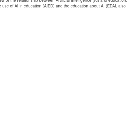
 of the relationship between Artificial Intelligence (AI) and education. 
e use of AI in education (AIED) and the education about AI (EDAI, also