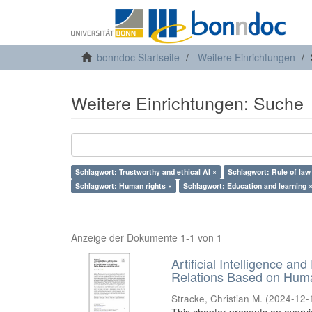
bonndoc Startseite
Weitere Einrichtungen
Weitere Einrichtungen: Suche
Schlagwort: Trustworthy and ethical AI ×
Schlagwort: Rule of law
Schlagwort: Human rights ×
Schlagwort: Education and learning 
Anzeige der Dokumente 1-1 von 1
Artificial Intelligence an
Relations Based on Huma
Stracke, Christian M.
(
2024-12-