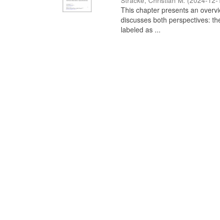
Stracke, Christian M.
(
2024-12-
This chapter presents an overview
discusses both perspectives: th
labeled as ...