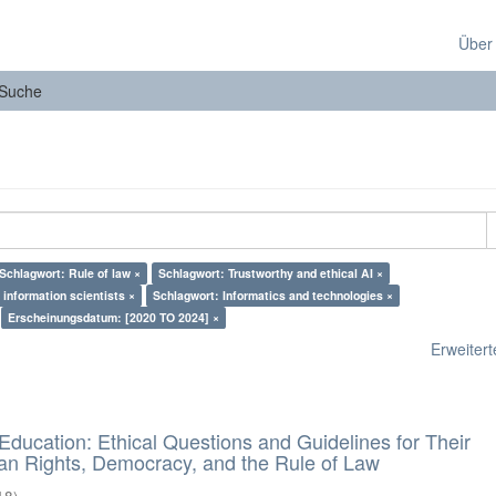
Über
Suche
Schlagwort: Rule of law ×
Schlagwort: Trustworthy and ethical AI ×
information scientists ×
Schlagwort: Informatics and technologies ×
Erscheinungsdatum: [2020 TO 2024] ×
Erweiterte
d Education: Ethical Questions and Guidelines for Their
n Rights, Democracy, and the Rule of Law