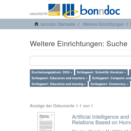
bonndoc Startseite
Weitere Einrichtungen
Weitere Einrichtungen: Suche
Erscheinungsdatum: 2024 ×
Schlagwort: Scientific literature ×
Schlagwort: Educators and teachers ×
Schlagwort: Computer and 
Schlagwort: Education and learning ×
Schlagwort: Democracy ×
Anzeige der Dokumente 1-1 von 1
Artificial Intelligence an
Relations Based on Huma