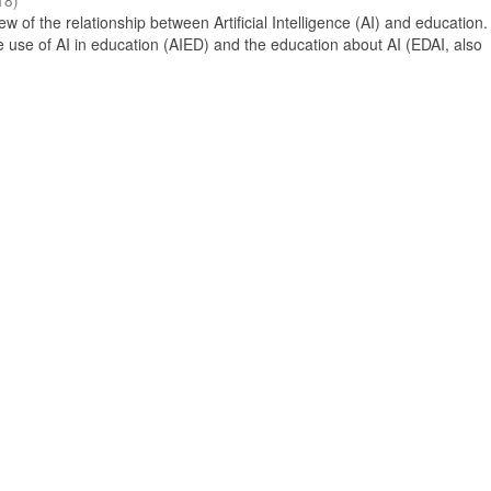
18
)
 of the relationship between Artificial Intelligence (AI) and education. 
e use of AI in education (AIED) and the education about AI (EDAI, also