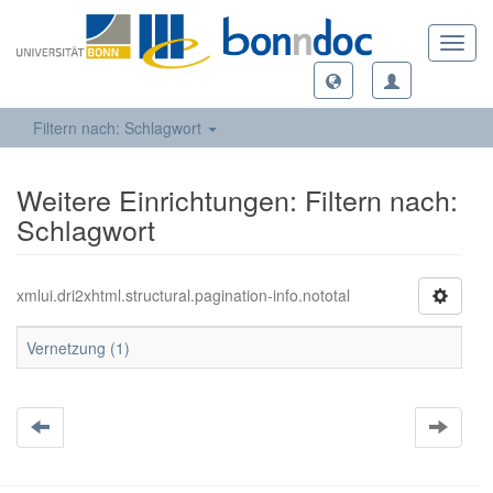
Toggl
navig
Filtern nach: Schlagwort
Weitere Einrichtungen: Filtern nach:
Schlagwort
xmlui.dri2xhtml.structural.pagination-info.nototal
Vernetzung (1)