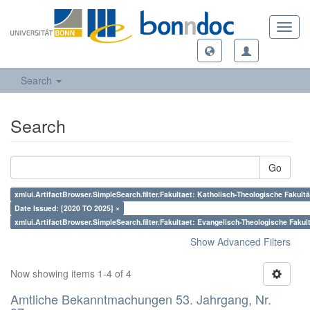
Toggl
navig
Search
Search
Go
xmlui.ArtifactBrowser.SimpleSearch.filter.Fakultaet: Katholisch-Theologische Fakultä
Date Issued: [2020 TO 2025] ×
xmlui.ArtifactBrowser.SimpleSearch.filter.Fakultaet: Evangelisch-Theologische Fakul
Show Advanced Filters
Now showing items 1-4 of 4
Amtliche Bekanntmachungen 53. Jahrgang, Nr.