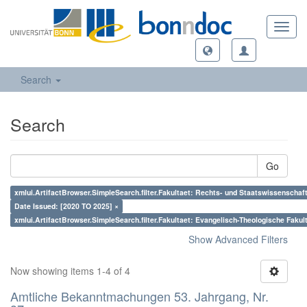
Toggl
navig
Search
Search
Go
xmlui.ArtifactBrowser.SimpleSearch.filter.Fakultaet: Rechts- und Staatswissenschaft
Date Issued: [2020 TO 2025] ×
xmlui.ArtifactBrowser.SimpleSearch.filter.Fakultaet: Evangelisch-Theologische Fakul
Show Advanced Filters
Now showing items 1-4 of 4
Amtliche Bekanntmachungen 53. Jahrgang, Nr.