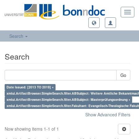
Toggl
navig
Search
Search
Go
Date Issued: [2013 TO 2019] ×
xmlui.ArtifactBrowser.SimpleSearch.filter.ABSubject: Weitere Amtliche Bekanntmac
xmlui.ArtifactBrowser.SimpleSearch.filter.ABSubject: Masterprüfungsordnung ×
xmlui.ArtifactBrowser.SimpleSearch.filter.Fakultaet: Evangelisch-Theologische Fakul
Show Advanced Filters
Now showing items 1-1 of 1