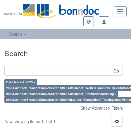
Toggl
navig
Search
Search
Go
Date Issued: 2023 ×
xmlui.ArtifactBrowser.SimpleSearch.filter.ABSubject: Weitere Amtliche Bekanntmac
xmlui.ArtifactBrowser.SimpleSearch.filter.ABSubject: Promotionsordnung ×
xmlui.ArtifactBrowser.SimpleSearch.filter.Fakultaet: Evangelisch-Theologische Fakul
Show Advanced Filters
Now showing items 1-1 of 1