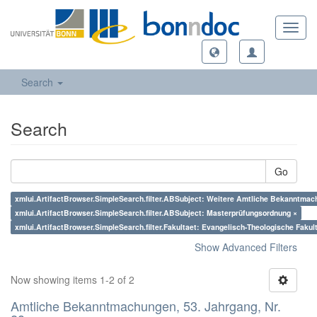
Toggl
navig
Search
Search
Go
xmlui.ArtifactBrowser.SimpleSearch.filter.ABSubject: Weitere Amtliche Bekanntmac
xmlui.ArtifactBrowser.SimpleSearch.filter.ABSubject: Masterprüfungsordnung ×
xmlui.ArtifactBrowser.SimpleSearch.filter.Fakultaet: Evangelisch-Theologische Fakul
Show Advanced Filters
Now showing items 1-2 of 2
Amtliche Bekanntmachungen, 53. Jahrgang, Nr.