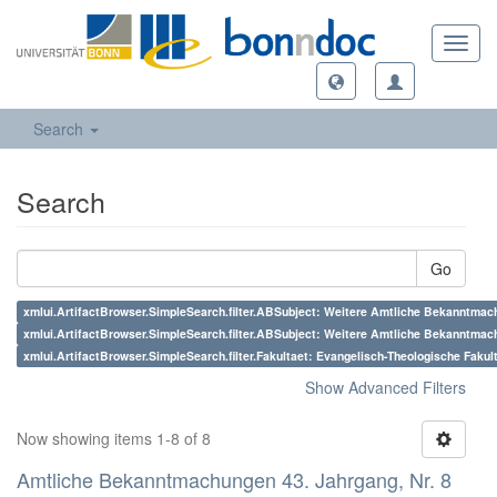
Toggl
navig
Search
Search
Go
xmlui.ArtifactBrowser.SimpleSearch.filter.ABSubject: Weitere Amtliche Bekanntmac
xmlui.ArtifactBrowser.SimpleSearch.filter.ABSubject: Weitere Amtliche Bekanntmach
xmlui.ArtifactBrowser.SimpleSearch.filter.Fakultaet: Evangelisch-Theologische Fakul
Show Advanced Filters
Now showing items 1-8 of 8
Amtliche Bekanntmachungen 43. Jahrgang, Nr. 8