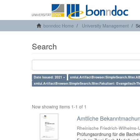
bonndoc Home
University Management
S
Search
Date Issued: 2021 ×
xmlui.ArtifactBrowser.SimpleSearch.filter.
xmlui.ArtifactBrowser.SimpleSearch.filter.Fakultaet: Evangelisch-T
Now showing items 1-1 of 1
Amtliche Bekanntmachung
Rheinische Friedrich-Wilhelms-U
Prüfungsordnung für die Bachel