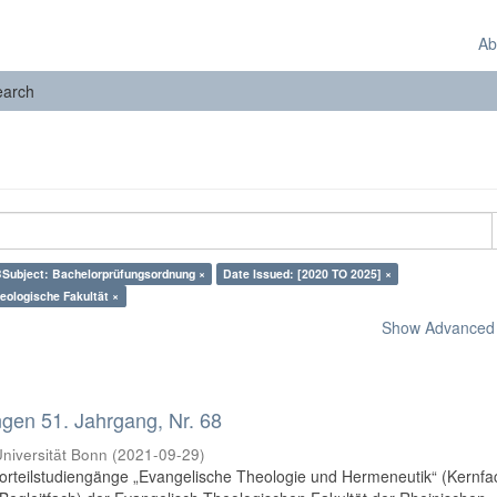
Ab
earch
ABSubject: Bachelorprüfungsordnung ×
Date Issued: [2020 TO 2025] ×
heologische Fakultät ×
Show Advanced F
en 51. Jahrgang, Nr. 68
niversität Bonn
(
2021-09-29
)
orteilstudiengänge „Evangelische Theologie und Hermeneutik“ (Kernfa