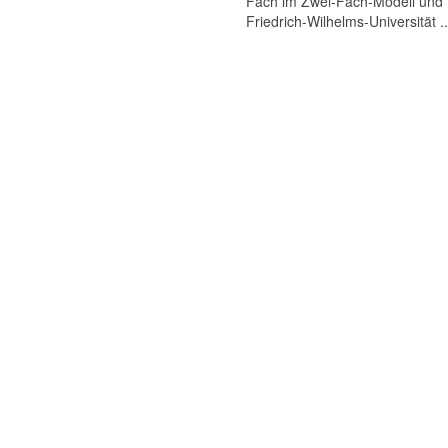
Fach im Zwei-Fach-Modell und B
Friedrich-Wilhelms-Universität ..