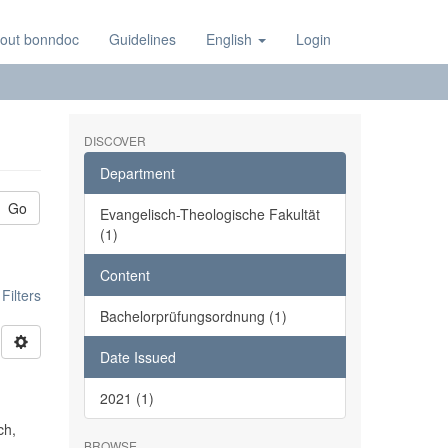
out bonndoc
Guidelines
English
Login
DISCOVER
Department
Go
Evangelisch-Theologische Fakultät
(1)
Content
ilters
Bachelorprüfungsordnung (1)
Date Issued
2021 (1)
ch,
BROWSE