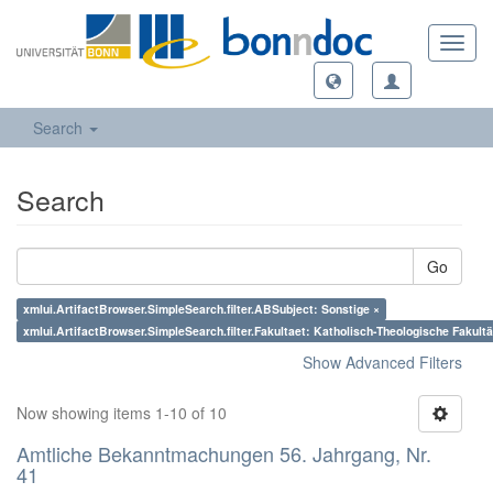
Toggl
navig
Search
Search
Go
xmlui.ArtifactBrowser.SimpleSearch.filter.ABSubject: Sonstige ×
xmlui.ArtifactBrowser.SimpleSearch.filter.Fakultaet: Katholisch-Theologische Fakultä
Show Advanced Filters
Now showing items 1-10 of 10
Amtliche Bekanntmachungen 56. Jahrgang, Nr.
41