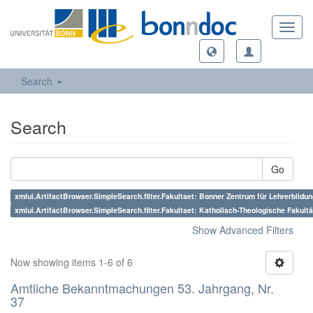
Toggl
navig
Search
Search
Go
xmlui.ArtifactBrowser.SimpleSearch.filter.Fakultaet: Bonner Zentrum für Lehrerbildun
xmlui.ArtifactBrowser.SimpleSearch.filter.Fakultaet: Katholisch-Theologische Fakultä
Show Advanced Filters
Now showing items 1-6 of 6
Amtliche Bekanntmachungen 53. Jahrgang, Nr.
37