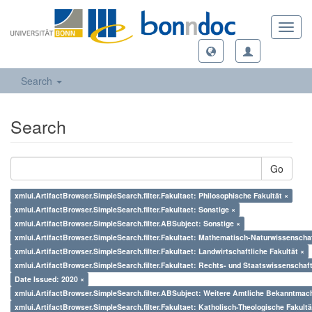
Toggl
navig
Search
Search
Go
xmlui.ArtifactBrowser.SimpleSearch.filter.Fakultaet: Philosophische Fakultät ×
xmlui.ArtifactBrowser.SimpleSearch.filter.Fakultaet: Sonstige ×
xmlui.ArtifactBrowser.SimpleSearch.filter.ABSubject: Sonstige ×
xmlui.ArtifactBrowser.SimpleSearch.filter.Fakultaet: Mathematisch-Naturwissenschaf
xmlui.ArtifactBrowser.SimpleSearch.filter.Fakultaet: Landwirtschaftliche Fakultät ×
xmlui.ArtifactBrowser.SimpleSearch.filter.Fakultaet: Rechts- und Staatswissenschaft
Date Issued: 2020 ×
xmlui.ArtifactBrowser.SimpleSearch.filter.ABSubject: Weitere Amtliche Bekanntmac
xmlui.ArtifactBrowser.SimpleSearch.filter.Fakultaet: Katholisch-Theologische Fakultä