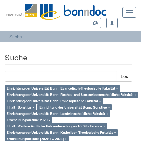
Toggl
navig
Suche
Suche
Los
Einrichtung der Universität Bonn: Evangelisch-Theologische Fakultät ×
Einrichtung der Universität Bonn: Rechts- und Staatswissenschaftliche Fakultät ×
Einrichtung der Universität Bonn: Philosophische Fakultät ×
Inhalt: Sonstige ×
Einrichtung der Universität Bonn: Sonstige ×
Einrichtung der Universität Bonn: Landwirtschaftliche Fakultät ×
Erscheinungsdatum: 2020 ×
Inhalt: Weitere Amtliche Bekanntmachungen für Studierende ×
Einrichtung der Universität Bonn: Katholisch-Theologische Fakultät ×
Erscheinungsdatum: [2020 TO 2024] ×