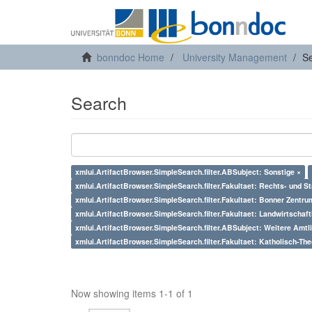
bonndoc Home
University Management
S
Search
xmlui.ArtifactBrowser.SimpleSearch.filter.ABSubject: Sonstige ×
xmlui.ArtifactBrowser.SimpleSearch.filter.Fakultaet: Rechts- und S
xmlui.ArtifactBrowser.SimpleSearch.filter.Fakultaet: Bonner Zentrum
xmlui.ArtifactBrowser.SimpleSearch.filter.Fakultaet: Landwirtschaft
xmlui.ArtifactBrowser.SimpleSearch.filter.ABSubject: Weitere Amt
xmlui.ArtifactBrowser.SimpleSearch.filter.Fakultaet: Katholisch-The
Now showing items 1-1 of 1