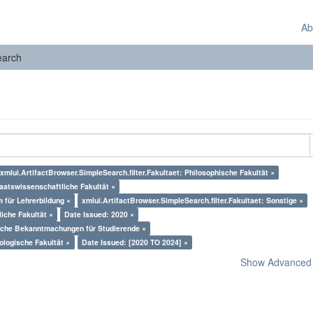
Ab
earch
xmlui.ArtifactBrowser.SimpleSearch.filter.Fakultaet: Philosophische Fakultät ×
taatswissenschaftliche Fakultät ×
 für Lehrerbildung ×
xmlui.ArtifactBrowser.SimpleSearch.filter.Fakultaet: Sonstige ×
liche Fakultät ×
Date Issued: 2020 ×
liche Bekanntmachungen für Studierende ×
ologische Fakultät ×
Date Issued: [2020 TO 2024] ×
Show Advanced F