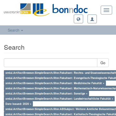
Toggl
navig
Search
Search
Go
xmlui.ArtifactBrowser.SimpleSearch.filter.Fakultaet: Rechts- und Staatswissenschaft
xmlui.ArtifactBrowser.SimpleSearch.filter.Fakultaet: Evangelisch-Theologische Fakul
xmlui.ArtifactBrowser.SimpleSearch.filter.Fakultaet: Medizinische Fakultät ×
xmlui.ArtifactBrowser.SimpleSearch.filter.Fakultaet: Mathematisch-Naturwissenschaf
xmlui.ArtifactBrowser.SimpleSearch.filter.Fakultaet: Sonstige ×
xmlui.ArtifactBrowser.SimpleSearch.filter.Fakultaet: Landwirtschaftliche Fakultät ×
Date Issued: 2020 ×
xmlui.ArtifactBrowser.SimpleSearch.filter.ABSubject: Weitere Amtliche Bekanntmac
xmlui.ArtifactBrowser.SimpleSearch.filter.Fakultaet: Katholisch-Theologische Fakultä