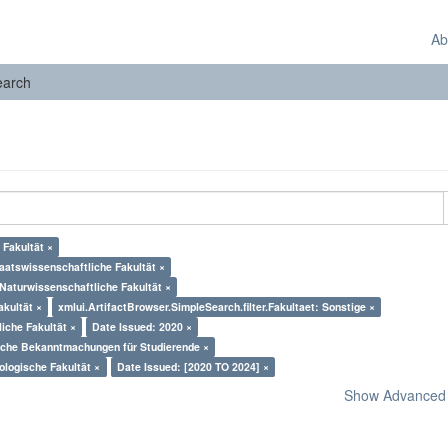
Ab
earch
 Fakultät ×
taatswissenschaftliche Fakultät ×
-Naturwissenschaftliche Fakultät ×
akultät ×
xmlui.ArtifactBrowser.SimpleSearch.filter.Fakultaet: Sonstige ×
liche Fakultät ×
Date Issued: 2020 ×
liche Bekanntmachungen für Studierende ×
ologische Fakultät ×
Date Issued: [2020 TO 2024] ×
Show Advanced F