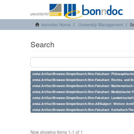
bonndoc Home
University Management
S
Search
xmlui.ArtifactBrowser.SimpleSearch.filter.Fakultaet: Philosophische
xmlui.ArtifactBrowser.SimpleSearch.filter.Fakultaet: Rechts- und S
xmlui.ArtifactBrowser.SimpleSearch.filter.Fakultaet: Mathematisch
xmlui.ArtifactBrowser.SimpleSearch.filter.Fakultaet: Medizinische F
xmlui.ArtifactBrowser.SimpleSearch.filter.Fakultaet: Landwirtschaft
xmlui.ArtifactBrowser.SimpleSearch.filter.ABSubject: Weitere Amt
xmlui.ArtifactBrowser.SimpleSearch.filter.Fakultaet: Katholisch-The
Now showing items 1-1 of 1